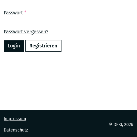
Passwort
*
Passwort vergessen?
Registrieren
Im­pres­sum
© DFKI,
2026
Da­ten­schutz